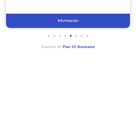
Información
Eventos de
Plan 52 Manizales
Radicar PQRS
Radica fácil y rápidamente tu petición, queja o