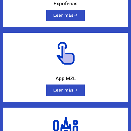
Expoferias
Leer más
App MZL
Leer más