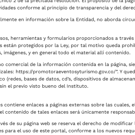
nico 2 de la precitada resolución. El propósito de la pági
tividades conforme al principio de transparencia y del der
almente en información sobre la Entidad, no aborda circun
sos, herramientas y formularios proporcionados a través 
s están protegidos por la Ley, por tal motivo queda proh
, imágenes, y en general todo el material allí contenido.
 no comercial de la información contenida en la página, si
nizales: https://promotoraeventosyturismo.gov.co/”. Y que
o (redes, bases de datos, cd’s, dispositivos de almacenam
in el previo visto bueno del Instituto.
s contiene enlaces a páginas externas sobre las cuales, el
 el contenido de tales enlaces será únicamente responsabi
avés de su página web se reserva el derecho de modificar 
es para el uso de este portal, conforme a los nuevos requ