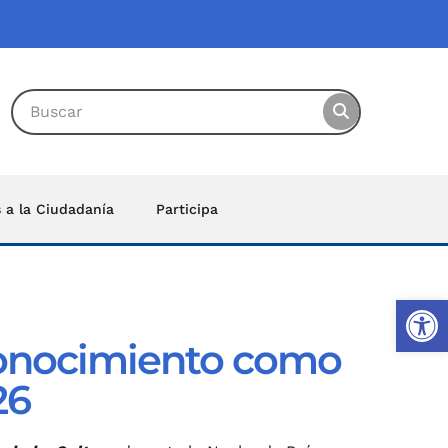
s a la Ciudadanía
Participa
Ab
conocimiento como
26