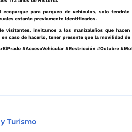
les 172 años de Historia.
l ecoparque para parqueo de vehículos, solo tendrán
cuales estarán previamente identificados.
e visitantes, invitamos a los manizaleños que hacen 
o en caso de hacerlo, tener presente que la movilidad de 
rElPrado #AccesoVehicular #Restricción #Octubre #Mo
 y Turismo