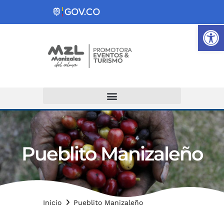
Ab
Atención y Servicios a la Ciudadanía
Pueblito Manizaleño
Inicio
Pueblito Manizaleño