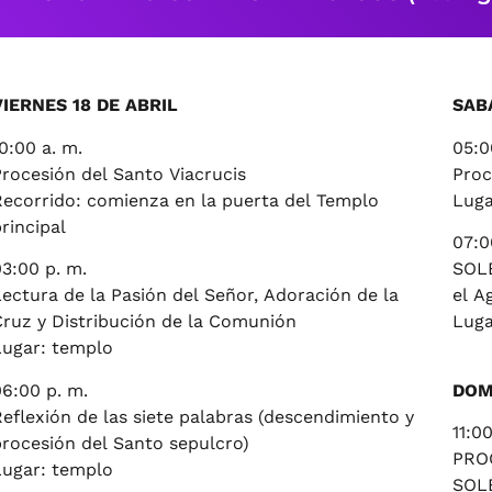
VIERNES 18 DE ABRIL
SAB
0:00 a. m.
05:0
rocesión del Santo Viacrucis
Proc
Recorrido: comienza en la puerta del Templo
Luga
rincipal
07:0
3:00 p. m.
SOLE
ectura de la Pasión del Señor, Adoración de la
el A
Cruz y Distribución de la Comunión
Luga
Lugar: templo
6:00 p. m.
DOM
eflexión de las siete palabras (descendimiento y
11:00
procesión del Santo sepulcro)
PRO
Lugar: templo
SOL