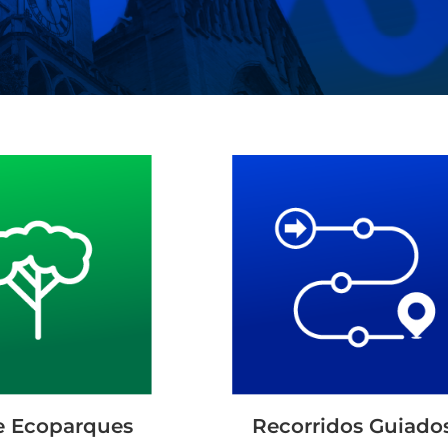
e Ecoparques
Recorridos Guiado