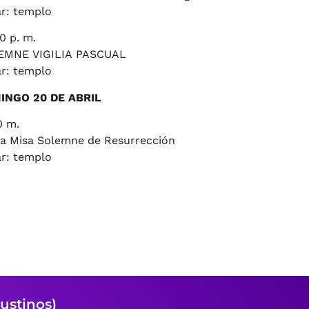
r: templo
0 p. m.
EMNE VIGILIA PASCUAL
r: templo
INGO 20 DE ABRIL
0 m.
a Misa Solemne de Resurrección
r: templo
stinos)