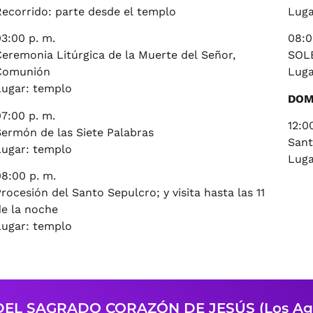
Recorrido: parte desde el templo
Luga
3:00 p. m.
08:0
Ceremonia Litúrgica de la Muerte del Señor,
SOL
Comunión
Luga
Lugar: templo
DOM
07:00 p. m.
12:0
Sermón de las Siete Palabras
Sant
Lugar: templo
Luga
8:00 p. m.
rocesión del Santo Sepulcro; y visita hasta las 11
de la noche
Lugar: templo
EL SAGRADO CORAZÓN DE JESÚS (Los Agu