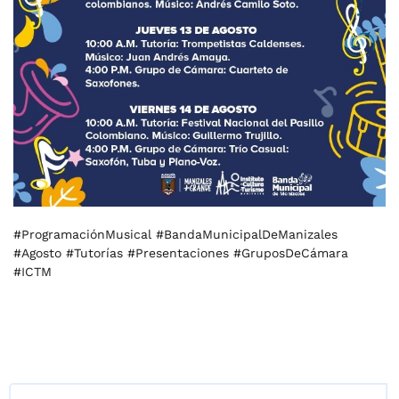
#ProgramaciónMusical #BandaMunicipalDeManizales
#Agosto #Tutorías #Presentaciones #GruposDeCámara
#ICTM