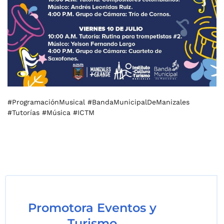
#ProgramaciónMusical #BandaMunicipalDeManizales
#Tutorías #Música #ICTM
Promotora Eventos y
Turismo