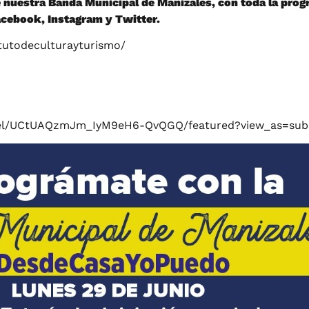
 nuestra Banda Municipal de Manizales, con toda la prog
acebook, Instagram y Twitter.
tutodeculturayturismo/
nel/UCtUAQzmJm_IyM9eH6-QvQGQ/featured?view_as=subs