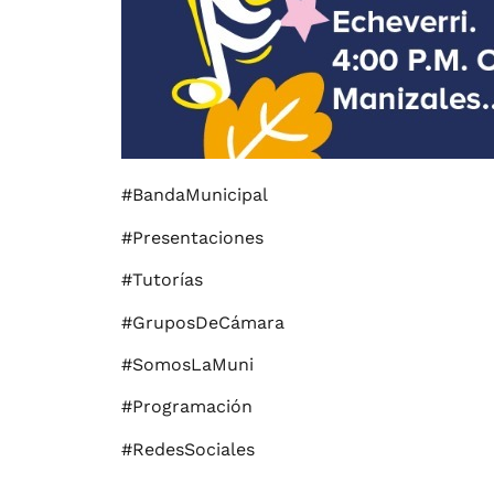
#BandaMunicipal
#Presentaciones
#Tutorías
#GruposDeCámara
#SomosLaMuni
#Programación
#RedesSociales