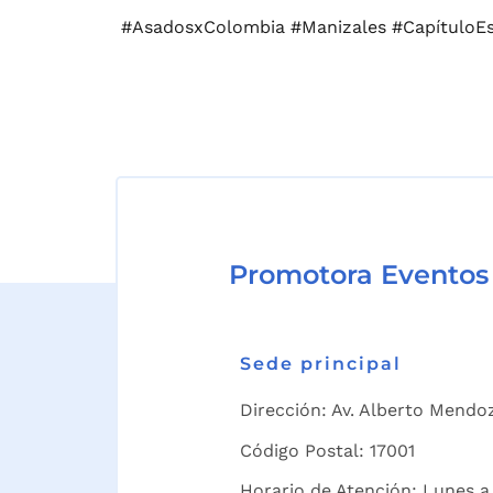
#AsadosxColombia #Manizales #CapítuloE
Promotora Eventos
Sede principal
Dirección: Av. Alberto Mendoz
Código Postal: 17001
Horario de Atención: Lunes a 