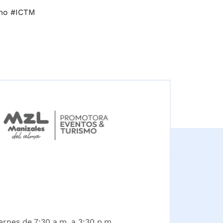
smo #ICTM
ernes de 7:30 a.m. a 3:30 p.m.