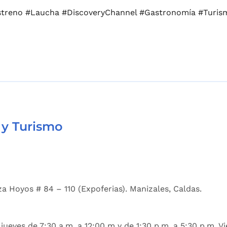
streno #Laucha #DiscoveryChannel #Gastronomía #Turi
 y Turismo
a Hoyos # 84 – 110 (Expoferias). Manizales, Caldas.
jueves de 7:30 a.m. a 12:00 m y de 1:30 p.m. a 5:30 p.m. Vi