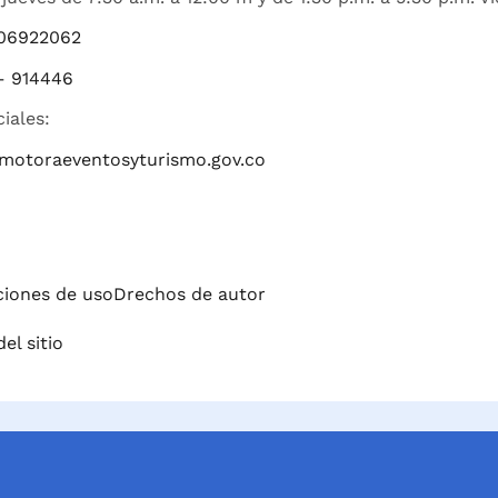
06922062
– 914446
ciales:
romotoraeventosyturismo.gov.co
iciones de uso
Drechos de autor
el sitio