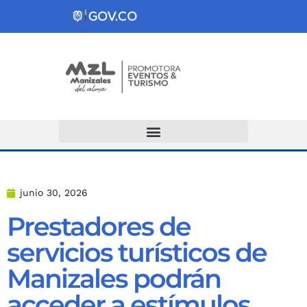
Atención y Servicios a la Ciudadanía
junio 30, 2026
Prestadores de
servicios turísticos de
Manizales podrán
acceder a estímulos