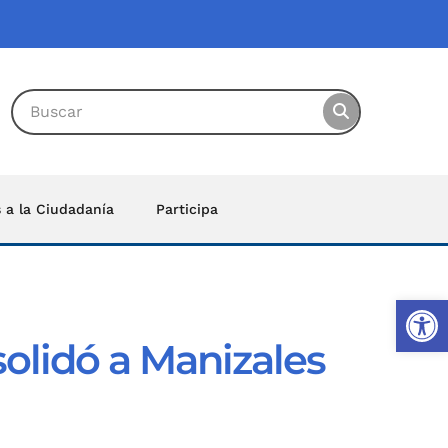
s a la Ciudadanía
Participa
Ab
solidó a Manizales