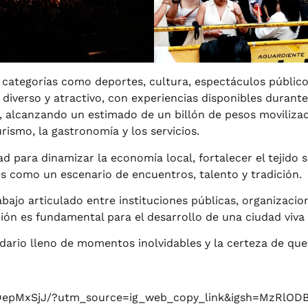
 categorías como deportes, cultura, espectáculos público
diverso y atractivo, con experiencias disponibles durant
, alcanzando un estimado de un billón de pesos moviliza
rismo, la gastronomía y los servicios.
 para dinamizar la economía local, fortalecer el tejido so
s como un escenario de encuentros, talento y tradición.
trabajo articulado entre instituciones públicas, organizaci
n es fundamental para el desarrollo de una ciudad viva y
ario lleno de momentos inolvidables y la certeza de que 
vDepMxSjJ/?utm_source=ig_web_copy_link&igsh=MzRlOD