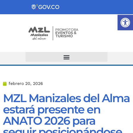
Ab
Atención y Servicios a la Ciudadanía
febrero 20, 2026
MZL Manizales del Alma
estará presente en
ANATO 2026 para
seguir posicionándose