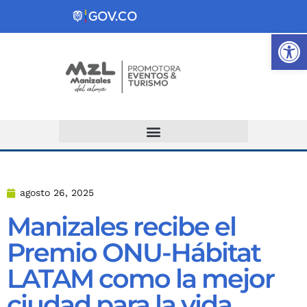
Ab
Atención y Servicios a la Ciudadanía
agosto 26, 2025
Manizales recibe el
Premio ONU-Hábitat
LATAM como la mejor
ciudad para la vida