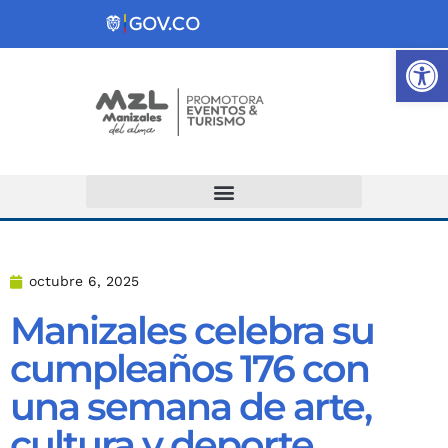
Ab
Atención y Servicios a la Ciudadanía
octubre 6, 2025
Manizales celebra su
cumpleaños 176 con
una semana de arte,
cultura y deporte