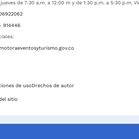
jueves de 7:30 a.m. a 12:00 m y de 1:30 p.m. a 5:30 p.m. Vi
06922062
– 914446
ciales:
romotoraeventosyturismo.gov.co
iciones de uso
Drechos de autor
el sitio