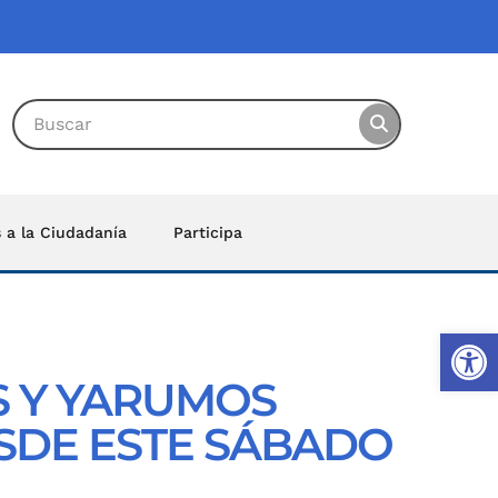
s a la Ciudadanía
Participa
Ab
 Y YARUMOS
ESDE ESTE SÁBADO