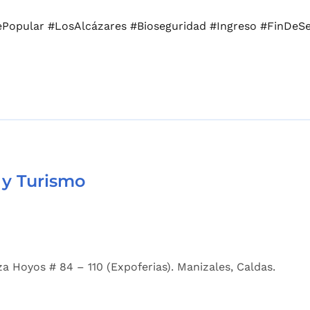
Popular #LosAlcázares #Bioseguridad #Ingreso #FinDeS
 y Turismo
a Hoyos # 84 – 110 (Expoferias). Manizales, Caldas.