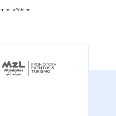
emana #Pùblico