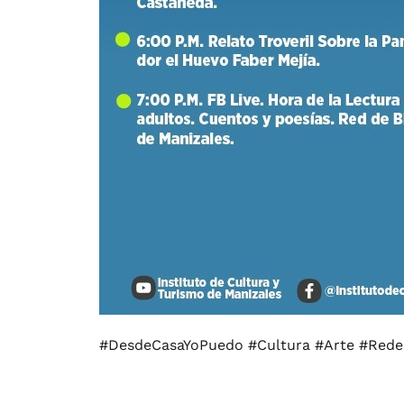
#DesdeCasaYoPuedo #Cultura #Arte #Redes