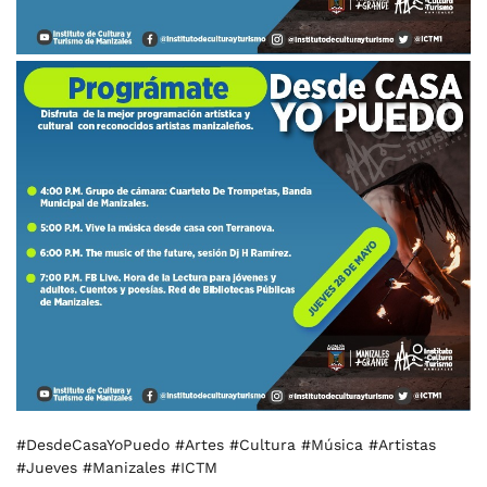
#DesdeCasaYoPuedo #Artes #Cultura #Música #Artistas
#Jueves #Manizales #ICTM