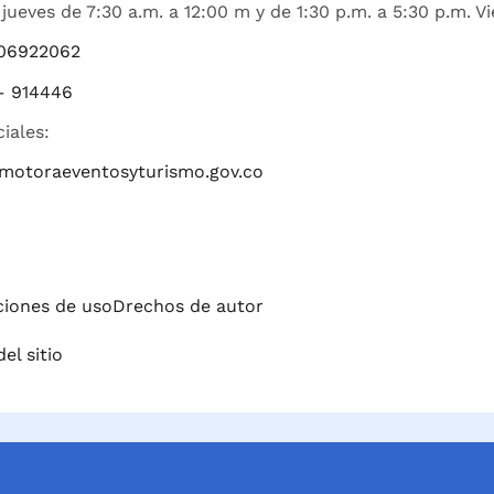
jueves de 7:30 a.m. a 12:00 m y de 1:30 p.m. a 5:30 p.m. Vi
06922062
– 914446
ciales:
romotoraeventosyturismo.gov.co
iciones de uso
Drechos de autor
el sitio