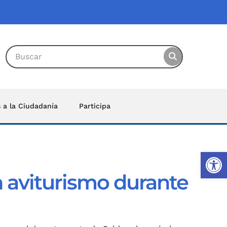
s a la Ciudadanía
Participa
Ab
n aviturismo durante