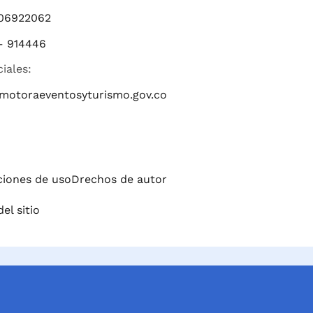
06922062
– 914446
ciales:
romotoraeventosyturismo.gov.co
iciones de uso
Drechos de autor
el sitio