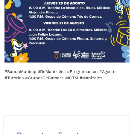
#BandaMunicipalDeManizales #Programación #Agosto
#Tutorías #GruposDeCámara #ICTM #Manizales