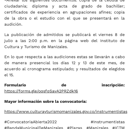
-Anexar los siguientes documentos: copia de la cédula de
ciudadanía; diploma y acta de grado de bachiller;
certificados de experiencia en agrupaciones afines; copia
de la obra o el estudio con el que se presentará en la
audición.
La publicación de admitidos se publicará el viernes 8 de
julio a las 2:00 p.m. en la página web del Instituto de
Cultura y Turismo de Manizales.
En lo que respecta a las audiciones estas se llevarán a cabo
de manera presencial los días 12 y 13 de este mes, de
acuerdo al cronograma estipulado; y resultados de elegidos
el 15.
Formulario de inscripción:
https://forms.gle/oqsfqSavA2PRZdk16
Mayor información sobre la convocatoria:
https://www.culturayturismomanizales.gov.co/instrumentistas
#ConvocatoriaAbierta2022 #Instrumentistas
#BandaMunicipalDeManizales #Plazas #Manizales #ICTM