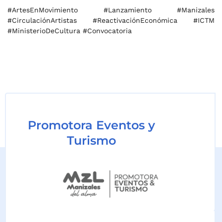
#ArtesEnMovimiento #Lanzamiento #Manizales
#CirculaciónArtistas #ReactivaciónEconómica #ICTM
#MinisterioDeCultura #Convocatoria
Promotora Eventos y
Turismo