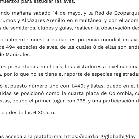
fuerzos para estudiar las aves.
mundo mañana sábado 14 de mayo, y la Red de Ecoparques 
arumos y Alcázares Arenillo en simultánea, y con el acom
es de semilleros, clubes y guías, realicen la observación
ctualmente nuestra ciudad es potencia mundial en avist
e 494 especies de aves, de las cuales 8 de ellas son end
e Manizales.
ales presentadas en el país, los avistadores a nivel nacio
, por lo que no se tiene el reporte de especies registradas 
 el puesto número uno con 1.440; y listas, quedó en el 
 Caldas se posicionó como la cuarta plaza de Colombia,
istas, ocupó el primer lugar con 795, y una participación
ico desde las 6:30 a.m.
das acceda a la plataforma: https://ebird.org/globalbigday