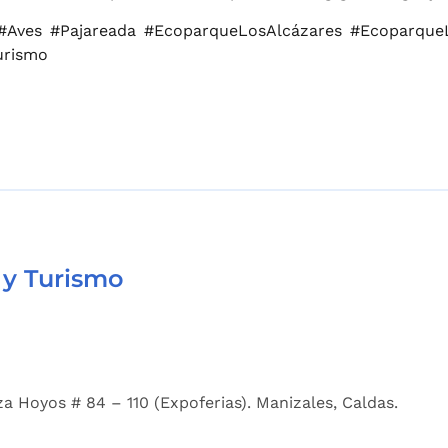
 #Aves #Pajareada #EcoparqueLosAlcázares #Ecoparqu
urismo
 y Turismo
a Hoyos # 84 – 110 (Expoferias). Manizales, Caldas.