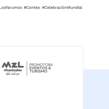
eLosYarumos #Conteo #CelebraciónMundial