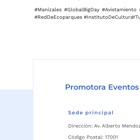
#Manizales #GlobalBigDay #Avistamiento
#RedDeEcoparques #InstitutoDeCulturaYT
Promotora Eventos
Sede principal
Dirección: Av. Alberto Mendoz
Código Postal: 17001