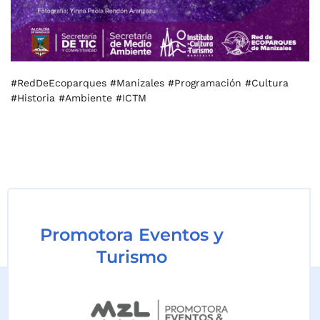
#RedDeEcoparques #Manizales #Programación #Cultura
#Historia #Ambiente #ICTM
Promotora Eventos y
Turismo